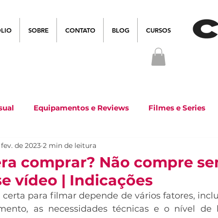
LIO
SOBRE
CONTATO
BLOG
CURSOS
sual
Equipamentos e Reviews
Filmes e Series
 fev. de 2023
2 min de leitura
ra comprar? Não compre s
se vídeo | Indicações
certa para filmar depende de vários fatores, inclu
mento, as necessidades técnicas e o nível de h