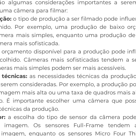
tão algumas considerações importantes a sere
 uma câmera para filmar:
ção:
 o tipo de produção a ser filmado pode influen
hido. Por exemplo, uma produção de baixo or
âmera mais simples, enquanto uma produção de
mera mais sofisticada.
o orçamento disponível para a produção pode influ
olhido. Câmeras mais sofisticadas tendem a ser
ras mais simples podem ser mais acessíveis.
técnicas:
 as necessidades técnicas da produçã
 serem consideradas. Por exemplo, a produção po
imagem mais alta ou uma taxa de quadros mais alt
o. É importante escolher uma câmera que poss
técnicas da produção.
r:
 a escolha do tipo de sensor da câmera pode 
a imagem. Os sensores Full-Frame tendem a
 imagem, enquanto os sensores Micro Four Thi