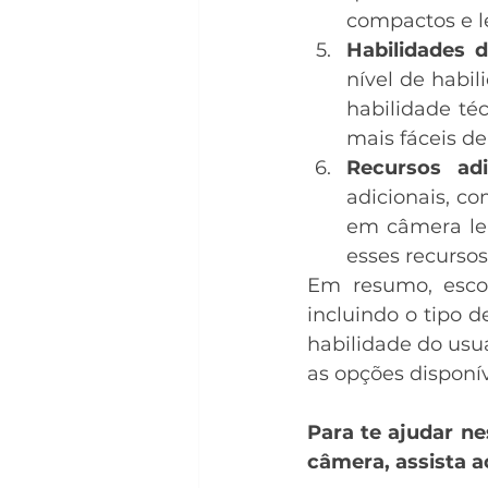
compactos e l
Habilidades d
nível de habil
habilidade té
mais fáceis de
Recursos adi
adicionais, co
em câmera len
esses recursos
Em resumo, escol
incluindo o tipo d
habilidade do usuá
as opções disponí
Para te ajudar ne
câmera, assista a