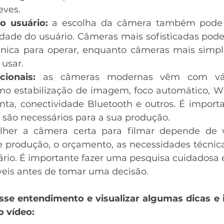
eves.
o usuário:
 a escolha da câmera também pode 
idade do usuário. Câmeras mais sofisticadas pode
cnica para operar, enquanto câmeras mais simpl
 usar.
cionais:
 as câmeras modernas vêm com vári
mo estabilização de imagem, foco automático, Wi-
ta, conectividade Bluetooth e outros. É importan
 são necessários para a sua produção.
her a câmera certa para filmar depende de vár
e produção, o orçamento, as necessidades técnicas
rio. É importante fazer uma pesquisa cuidadosa e 
veis antes de tomar uma decisão.
sse entendimento e visualizar algumas dicas e 
o vídeo: