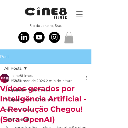
Rio de Janeiro, Brasil
Post
All Posts
cine8filmes
All Posts
22 de mar. de 2024
2 min de leitura
Vídeos gerados por
Linguagem Audiovisual
Inteligência Artificial -
Equipamentos e Reviews
A Revolução Chegou!
Filmes e Series
(Sora-OpenAI)
Institucional
A revolução das inteligências 